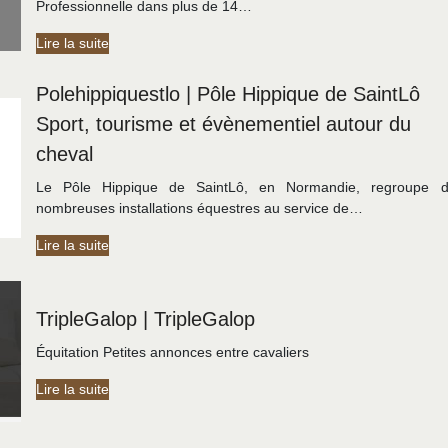
Professionnelle dans plus de 14…
Lire la suite
Polehip­pi­questlo | Pôle Hippique de SaintLô
Sport, tourisme et évène­men­tiel autour du
cheval
Le Pôle Hippique de SaintLô, en Normandie, regroupe 
nombreuses installations équestres au service de…
Lire la suite
TripleGalop | TripleGalop
Équitation Petites annonces entre cavaliers
Lire la suite