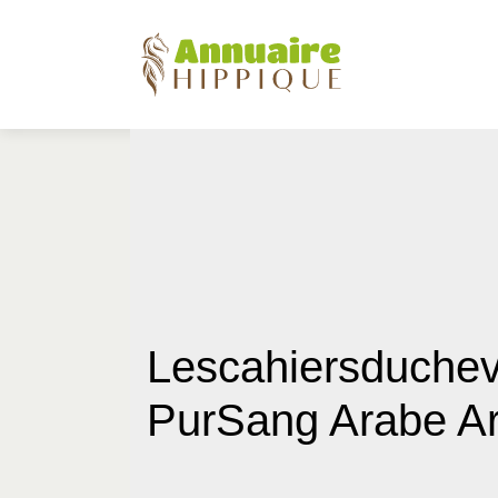
Les­cahiersduchev
PurSang Arabe Ar